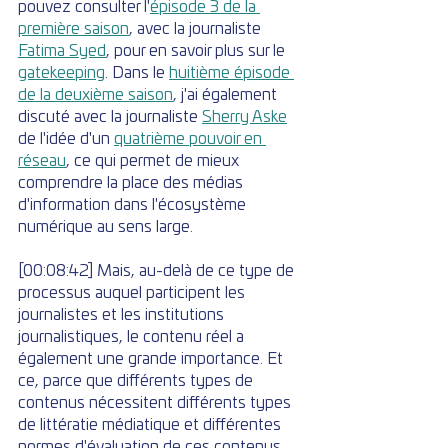
pouvez consulter l'
épisode 3 de la 
première saison
, avec la journaliste 
Fatima Syed
, pour en savoir plus sur le 
gatekeeping
. Dans le 
huitième épisode 
de la deuxième saison
, j'ai également 
discuté avec la journaliste 
Sherry Aske
de l'idée d'un 
quatrième pouvoir en 
réseau
, ce qui permet de mieux 
comprendre la place des médias 
d'information dans l'écosystème 
numérique au sens large.
[00:08:42] Mais, au-delà de ce type de 
processus auquel participent les 
journalistes et les institutions 
journalistiques, le contenu réel a 
également une grande importance. Et 
ce, parce que différents types de 
contenus nécessitent différents types 
de littératie médiatique et différentes 
normes d'évaluation de ces contenus. 