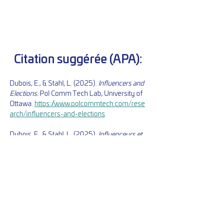
Citation suggérée (APA):
Dubois, E., & Stahl, L. (2025). 
Influencers and 
Elections.
 Pol Comm Tech Lab, University of 
Ottawa
.
https://www.polcommtech.com/rese
arch/influencers-and-elections
Dubois, E., & Stahl, L. (2025).
Influenceurs et 
élections
. Labo Pol Comm Tech, Université 
d'Ottawa.
https://fr.polcommtech.com/research/influe
ncers-and-elections