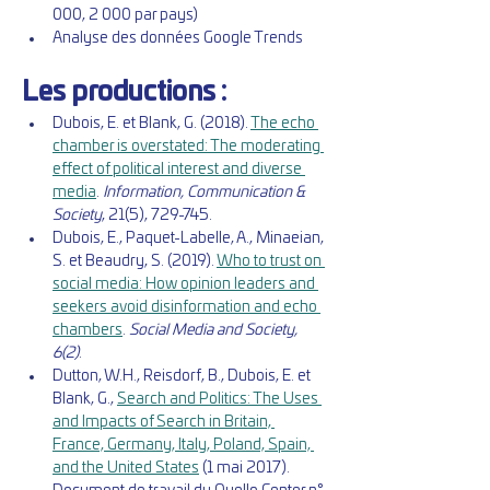
000, 2 000 par pays)
Analyse des données Google Trends
Les productions :
Dubois, E. et Blank, G. (2018). 
The echo 
chamber is overstated: The moderating 
effect of political interest and diverse 
media
. 
Information, Communication & 
Society
, 21(5), 729-745. 
Dubois, E., Paquet-Labelle, A., Minaeian, 
S. et Beaudry, S. (2019). 
Who to trust on 
social media: How opinion leaders and 
seekers avoid disinformation and echo 
chambers
.
 Social Media and Society, 
6(2)
.
Dutton, W.H., Reisdorf, B., Dubois, E. et 
Blank, G., 
Search and Politics: The Uses 
and Impacts of Search in Britain, 
France, Germany, Italy, Poland, Spain, 
and the United States
 (1 mai 2017). 