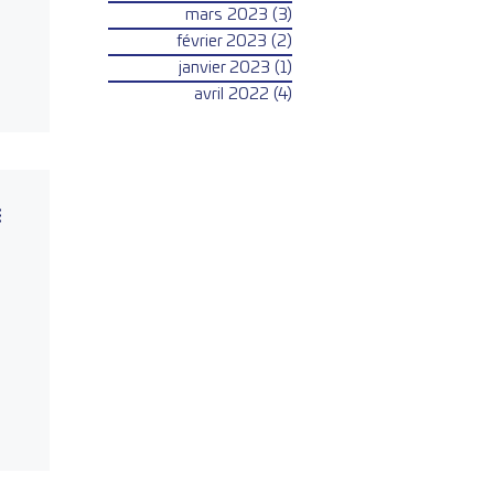
mars 2023
(3)
3 posts
février 2023
(2)
2 posts
janvier 2023
(1)
1 post
avril 2022
(4)
4 posts
e