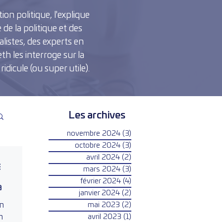
on politique, l'explique
 de la politique et des
listes, des experts en
th les interroge sur la
idicule (ou super utile).
Les archives
novembre 2024
(3)
3 posts
octobre 2024
(3)
3 posts
avril 2024
(2)
2 posts
mars 2024
(3)
3 posts
février 2024
(4)
4 posts
a
janvier 2024
(2)
2 posts
en
mai 2023
(2)
2 posts
n
avril 2023
(1)
1 post