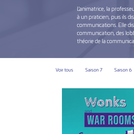
L'animatrice, la professe
à un praticien, puis ils 
communications. Elle dis
communication, des lobbyi
théorie de la communicatio
Voir tous
Saison 7
Saison 6
Saison 1