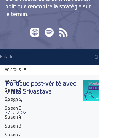
politique rencontre la stratégie sur
le terrain.
Balado
Voir tous
Voir tous
Politique post-vérité avec
Saison 7
Vinita Srivastava
Saison 6
Saison 4
Saison 5
27 avr. 2022
Saison 4
Saison 3
Saison 2