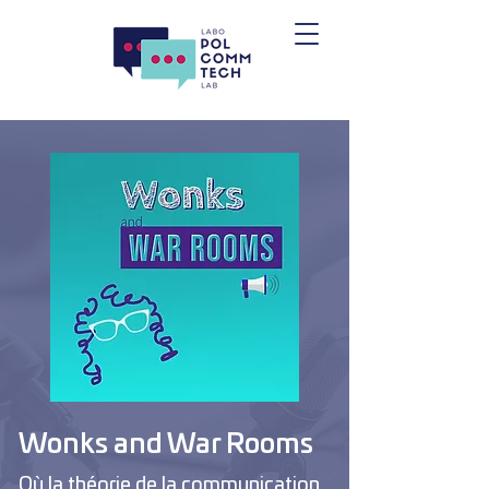
Wonks and War Rooms
Où la théorie de la communication