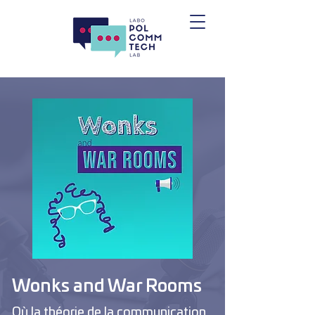
Wonks and War Rooms
Où la théorie de la communication