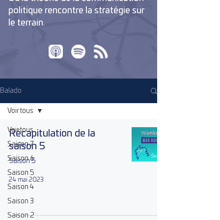
politique rencontre la stratégie sur
le terrain.
Balado
Voir tous
Voir tous
Récapitulation de la
Saison 7
saison 5
Saison 6
Saison 5
Saison 5
24 mai 2023
Saison 4
Saison 3
Saison 2