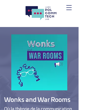
Wonks and War Rooms
Où la théorie de la communication