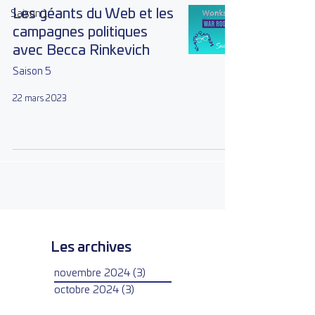
Les géants du Web et les
Saison 1
campagnes politiques
avec Becca Rinkevich
Saison 5
22 mars 2023
Les archives
novembre 2024
(3)
3 posts
octobre 2024
(3)
3 posts
avril 2024
(2)
2 posts