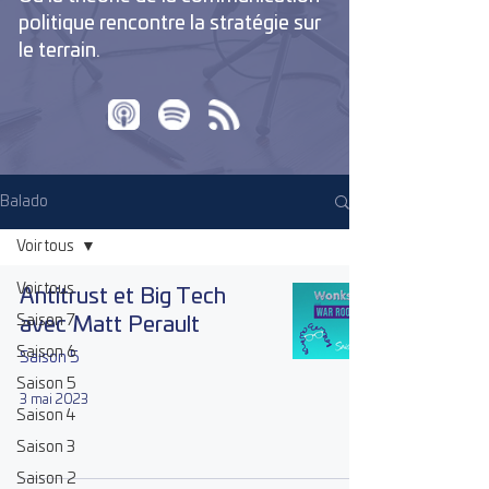
politique rencontre la stratégie sur
le terrain.
Balado
Voir tous
Voir tous
Antitrust et Big Tech
Saison 7
avec Matt Perault
Saison 6
Saison 5
Saison 5
3 mai 2023
Saison 4
Saison 3
Saison 2