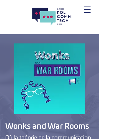
Wonks and War Rooms
Où la théorie de la communication