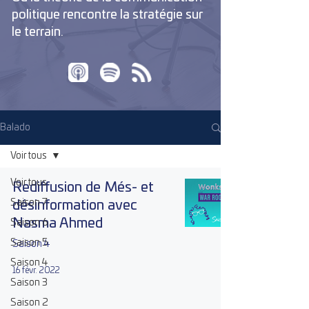
politique rencontre la stratégie sur
le terrain.
Balado
Voir tous
Voir tous
Rediffusion de Més- et
Saison 7
désinformation avec
Nasma Ahmed
Saison 6
Saison 5
Saison 4
Saison 4
16 févr. 2022
Saison 3
Saison 2