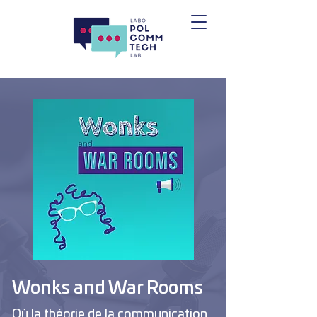
Wonks and War Rooms
Où la théorie de la communication