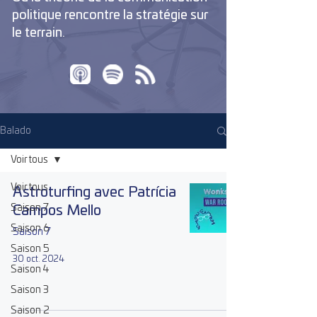
politique rencontre la stratégie sur
le terrain.
Balado
Voir tous
Voir tous
Astroturfing avec Patrícia
Saison 7
Campos Mello
Saison 6
Saison 7
Saison 5
30 oct. 2024
Saison 4
Saison 3
Saison 2