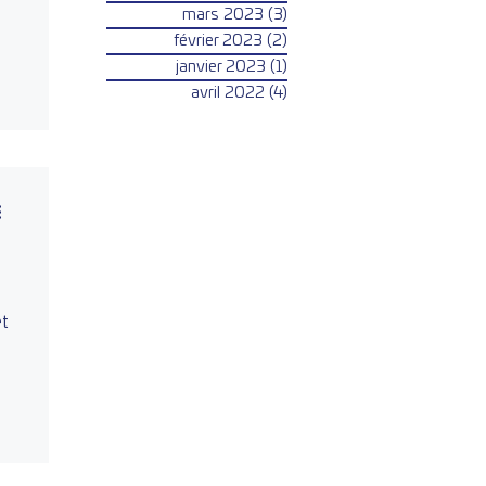
e
mars 2023
(3)
3 posts
février 2023
(2)
2 posts
janvier 2023
(1)
1 post
avril 2022
(4)
4 posts
et