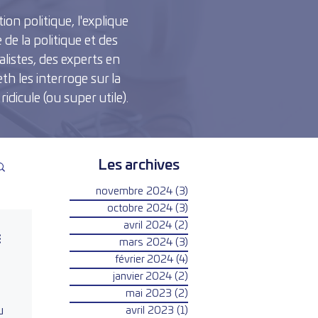
on politique, l'explique
 de la politique et des
listes, des experts en
th les interroge sur la
idicule (ou super utile).
Les archives
novembre 2024
(3)
3 posts
octobre 2024
(3)
3 posts
avril 2024
(2)
2 posts
mars 2024
(3)
3 posts
février 2024
(4)
4 posts
janvier 2024
(2)
2 posts
mai 2023
(2)
2 posts
u
avril 2023
(1)
1 post