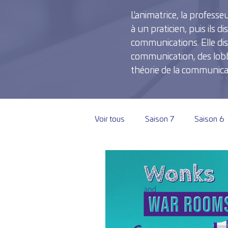
L'animatrice, la professe
à un praticien, puis ils 
communications. Elle dis
communication, des lobbyi
théorie de la communicatio
Voir tous
Saison 7
Saison 6
Saison 1